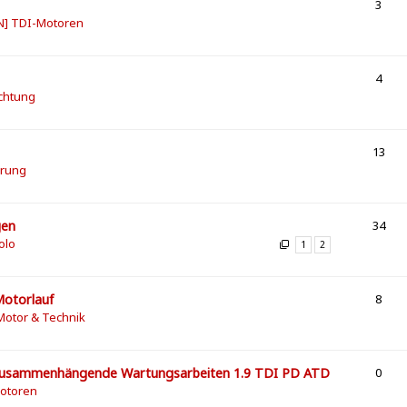
3
N] TDI-Motoren
4
chtung
13
erung
gen
34
olo
1
2
Motorlauf
8
Motor & Technik
 zusammenhängende Wartungsarbeiten 1.9 TDI PD ATD
0
Motoren