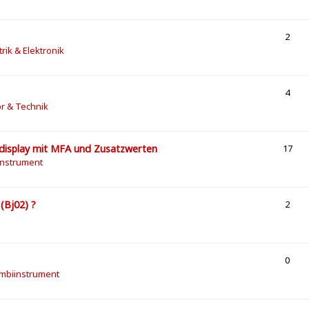
2
trik & Elektronik
4
or & Technik
zdisplay mit MFA und Zusatzwerten
17
instrument
(Bj02) ?
2
0
ombiinstrument