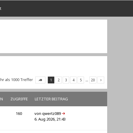
t
r als 1000 Treffer
1
2
3
4
5
…
20
EN
ZUGRIFFE
LETZTER BEITRAG
160
von
qwertz089
6. Aug 2026, 21:43