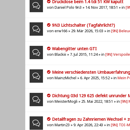
Druckdose beim 1.4 tdi 51 KW kaputt
von
Daniel Polo 9n3
» 14. Nov 2017, 18:51 » in
[9
9N3 Lichtschalter (Tagfahrlicht?)
von
erw166
» 29. Mär 2026, 15:03 » in
[9N] Beleu
Wabengitter unten GTI
von
Blackiii
» 7. Jul 2015, 11:24 » in
[9N] Verspoil
Meine verschiedensten Umbauerfahrun
von
MainzMichel
» 6. Apr 2025, 15:52 » in
Mein P
Dichtung 03d 129 625 defekt unrunder 
von
MeisterMogli
» 25. Mai 2022, 18:51 » in
[9N] 
Detailfragen zu Zahnriemen Wechsel +
von
Martin23
» 9. Apr 2026, 22:43 » in
[9N] TDI-