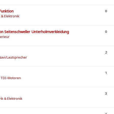
Funktion
0
k & Elektronik
on Seitenschweller Unterholmverkleidung
0
terieur
2
/Navi/Lautsprecher
1
] TDI-Motoren
3
rik & Elektronik