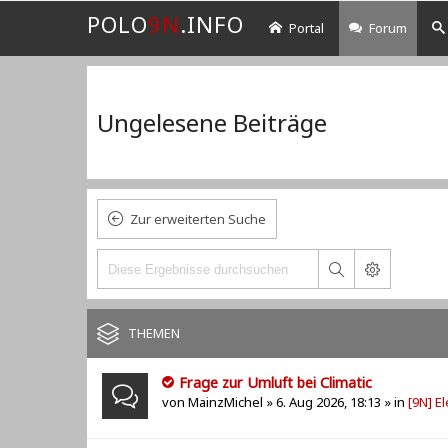
POLO
9N
.INFO
Portal
Forum
Ungelesene Beiträge
Zur erweiterten Suche
THEMEN
Frage zur Umluft bei Climatic
von
MainzMichel
» 6. Aug 2026, 18:13 » in
[9N] El