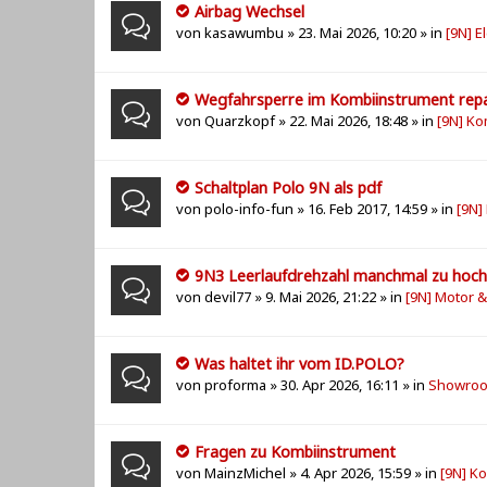
Airbag Wechsel
von
kasawumbu
» 23. Mai 2026, 10:20 » in
[9N] E
Wegfahrsperre im Kombiinstrument repari
von
Quarzkopf
» 22. Mai 2026, 18:48 » in
[9N] Ko
Schaltplan Polo 9N als pdf
von
polo-info-fun
» 16. Feb 2017, 14:59 » in
[9N]
9N3 Leerlaufdrehzahl manchmal zu hoch
von
devil77
» 9. Mai 2026, 21:22 » in
[9N] Motor 
Was haltet ihr vom ID.POLO?
von
proforma
» 30. Apr 2026, 16:11 » in
Showroo
Fragen zu Kombiinstrument
von
MainzMichel
» 4. Apr 2026, 15:59 » in
[9N] K