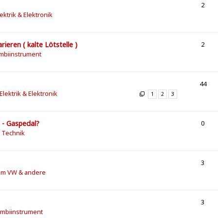
2
lektrik & Elektronik
eren ( kalte Lötstelle )
2
mbiinstrument
44
 Elektrik & Elektronik
1
2
3
 - Gaspedal?
0
& Technik
3
m VW & andere
3
ombiinstrument