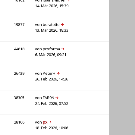
16162
von
MainzMichel
14. Mär 2026, 15:39
19877
von
boratotte
13. Mär 2026, 18:33
44618
von
proforma
6. Mär 2026, 09:21
26439
von
PeterH
26. Feb 2026, 14:26
38305
von
FAB9N
24. Feb 2026, 07:52
28106
von
px
18. Feb 2026, 10:06