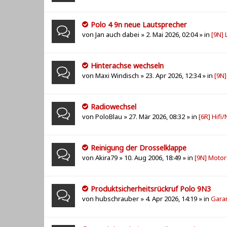
Polo 4 9n neue Lautsprecher
von
Jan auch dabei
» 2. Mai 2026, 02:04 » in
[9N]
Hinterachse wechseln
von
Maxi Windisch
» 23. Apr 2026, 12:34 » in
[9N
Radiowechsel
von
PoloBlau
» 27. Mär 2026, 08:32 » in
[6R] Hifi
Reinigung der Drosselklappe
von
Akira79
» 10. Aug 2006, 18:49 » in
[9N] Motor
Produktsicherheitsrückruf Polo 9N3
von
hubschrauber
» 4. Apr 2026, 14:19 » in
Gara