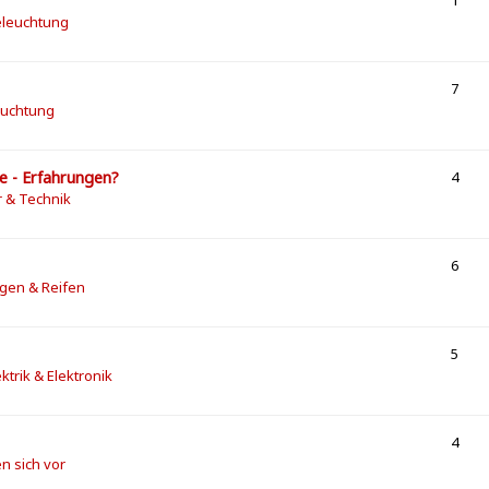
1
eleuchtung
7
euchtung
le - Erfahrungen?
4
r & Technik
6
lgen & Reifen
5
ektrik & Elektronik
4
en sich vor