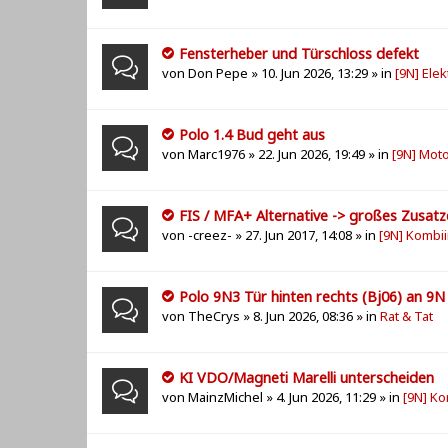
Fensterheber und Türschloss defekt
von
Don Pepe
» 10. Jun 2026, 13:29 » in
[9N] Elek
Polo 1.4 Bud geht aus
von
Marc1976
» 22. Jun 2026, 19:49 » in
[9N] Mot
FIS / MFA+ Alternative -> großes Zusat
von
-creez-
» 27. Jun 2017, 14:08 » in
[9N] Kombi
Polo 9N3 Tür hinten rechts (Bj06) an 9N 
von
TheCrys
» 8. Jun 2026, 08:36 » in
Rat & Tat
KI VDO/Magneti Marelli unterscheiden
von
MainzMichel
» 4. Jun 2026, 11:29 » in
[9N] K