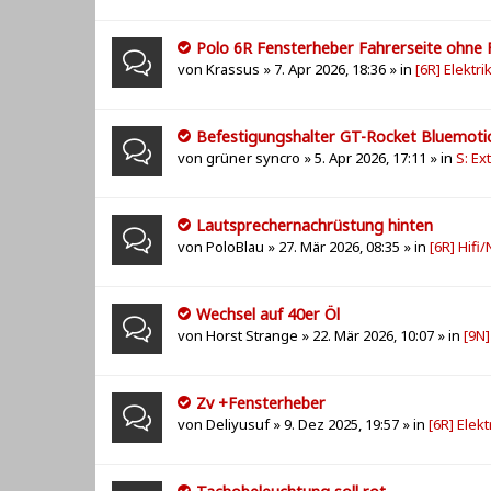
Polo 6R Fensterheber Fahrerseite ohne 
von
Krassus
» 7. Apr 2026, 18:36 » in
[6R] Elektri
Befestigungshalter GT-Rocket Bluemoti
von
grüner syncro
» 5. Apr 2026, 17:11 » in
S: Ex
Lautsprechernachrüstung hinten
von
PoloBlau
» 27. Mär 2026, 08:35 » in
[6R] Hifi
Wechsel auf 40er Öl
von
Horst Strange
» 22. Mär 2026, 10:07 » in
[9N
Zv +Fensterheber
von
Deliyusuf
» 9. Dez 2025, 19:57 » in
[6R] Elekt