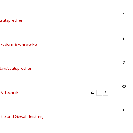
1
 Lautsprecher
3
] Federn & Fahrwerke
2
/Navi/Lautsprecher
32
 & Technik
1
2
3
ntie und Gewährleistung