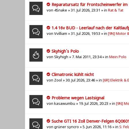
Reparatursatz für Frontscheinwerfer im
von
4Snake
» 31. Jul 2026, 23:31 » in
Rat & Tat
1.4 16v BUD - Leerlauf nach der Kaltlau
von
Vvilliam
» 31. Jul 2026, 19:53 » in
[9N] Motor 
Skyhigh´s Polo
von
Skyhigh
» 7. Mai 2011, 23:34 » in
Mein Polo
Climatronic kühlt nicht
von
Zool
» 30. Jul 2026, 23:46 » in
[6R] Elektrik & 
Probleme wegen Lastsignal
von
kasawumbu
» 19. Jul 2026, 20:23 » in
[9N] Mo
Suche GTI 16 Zoll Denver-Felgen 6Q060
von
grüner syncro
» 5. Jun 2026, 11:16 » in
S: Fe