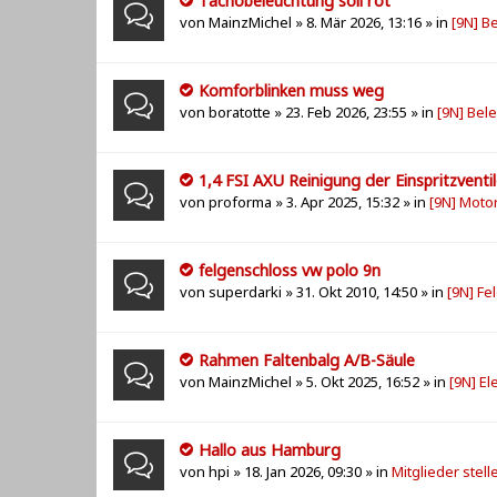
Tachobeleuchtung soll rot
von
MainzMichel
» 8. Mär 2026, 13:16 » in
[9N] B
Komforblinken muss weg
von
boratotte
» 23. Feb 2026, 23:55 » in
[9N] Bel
1,4 FSI AXU Reinigung der Einspritzventi
von
proforma
» 3. Apr 2025, 15:32 » in
[9N] Moto
felgenschloss vw polo 9n
von
superdarki
» 31. Okt 2010, 14:50 » in
[9N] Fe
Rahmen Faltenbalg A/B-Säule
von
MainzMichel
» 5. Okt 2025, 16:52 » in
[9N] El
Hallo aus Hamburg
von
hpi
» 18. Jan 2026, 09:30 » in
Mitglieder stell