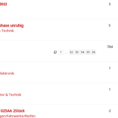
 9N3
3
fphase unruhig
5
& Technik
704
1
…
32
33
34
35
36
1
Elektronik
1
tor & Technik
1025AA 2Stück
2
lgen/Fahrwerke/Reifen