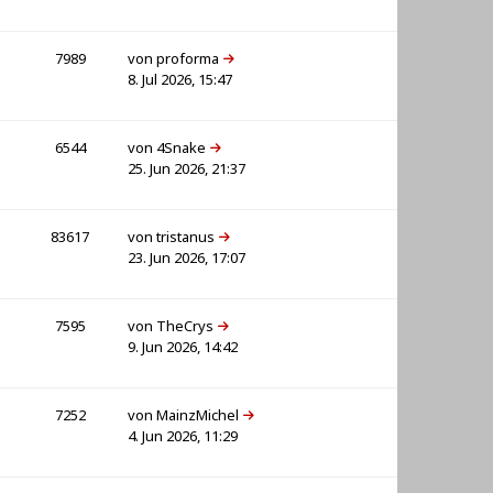
7989
von
proforma
8. Jul 2026, 15:47
6544
von
4Snake
25. Jun 2026, 21:37
83617
von
tristanus
23. Jun 2026, 17:07
7595
von
TheCrys
9. Jun 2026, 14:42
7252
von
MainzMichel
4. Jun 2026, 11:29