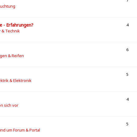
7
euchtung
le - Erfahrungen?
4
r & Technik
6
lgen & Reifen
5
ektrik & Elektronik
4
en sich vor
5
und um Forum & Portal