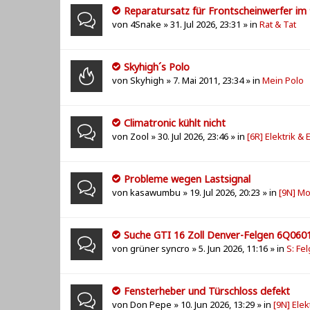
Reparatursatz für Frontscheinwerfer im
von
4Snake
» 31. Jul 2026, 23:31 » in
Rat & Tat
Skyhigh´s Polo
von
Skyhigh
» 7. Mai 2011, 23:34 » in
Mein Polo
Climatronic kühlt nicht
von
Zool
» 30. Jul 2026, 23:46 » in
[6R] Elektrik & 
Probleme wegen Lastsignal
von
kasawumbu
» 19. Jul 2026, 20:23 » in
[9N] Mo
Suche GTI 16 Zoll Denver-Felgen 6Q060
von
grüner syncro
» 5. Jun 2026, 11:16 » in
S: Fe
Fensterheber und Türschloss defekt
von
Don Pepe
» 10. Jun 2026, 13:29 » in
[9N] Elek