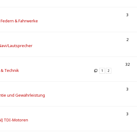
3
] Federn & Fahrwerke
2
/Navi/Lautsprecher
32
 & Technik
1
2
3
ntie und Gewährleistung
3
N] TDI-Motoren