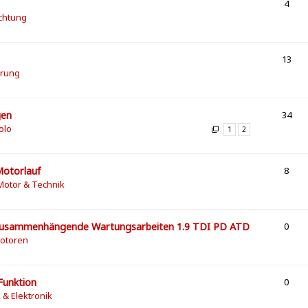
4
chtung
13
erung
gen
34
olo
1
2
Motorlauf
8
Motor & Technik
 zusammenhängende Wartungsarbeiten 1.9 TDI PD ATD
0
Motoren
Funktion
0
k & Elektronik