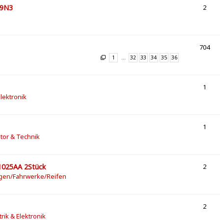
 9N3
2
704
1
…
32
33
34
35
36
1
Elektronik
1
tor & Technik
1025AA 2Stück
2
lgen/Fahrwerke/Reifen
2
trik & Elektronik