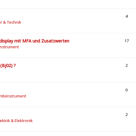
4
or & Technik
zdisplay mit MFA und Zusatzwerten
17
instrument
(Bj02) ?
2
0
ombiinstrument
2
lektrik & Elektronik