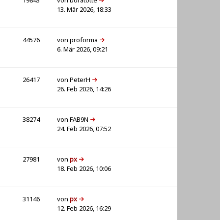
19843
von
boratotte
13. Mär 2026, 18:33
44576
von
proforma
6. Mär 2026, 09:21
26417
von
PeterH
26. Feb 2026, 14:26
38274
von
FAB9N
24. Feb 2026, 07:52
27981
von
px
18. Feb 2026, 10:06
31146
von
px
12. Feb 2026, 16:29