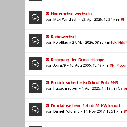
Hinterachse wechseln
von
Maxi Windisch
» 23. Apr 2026, 12:34 » in
[9N
Radiowechsel
von
PoloBlau
» 27. Mär 2026, 08:32 » in
[6R] Hifi
Reinigung der Drosselklappe
von
Akira79
» 10. Aug 2006, 18:49 » in
[9N] Motor
Produktsicherheitsrückruf Polo 9N3
von
hubschrauber
» 4. Apr 2026, 14:19 » in
Gara
Druckdose beim 1.4 tdi 51 KW kaputt
von
Daniel Polo 9n3
» 14. Nov 2017, 18:51 » in
[9