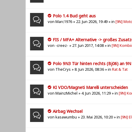
Polo 1.4 Bud geht aus
von
Marc1976
» 22. Jun 2026, 19:49 » in
[9N] Mot
FIS / MFA+ Alternative -> großes Zusat
von
-creez-
» 27. Jun 2017, 14:08 » in
[9N] Kombi
Polo 9N3 Tür hinten rechts (Bj06) an 9N 
von
TheCrys
» 8. Jun 2026, 08:36 » in
Rat & Tat
KI VDO/Magneti Marelli unterscheiden
von
MainzMichel
» 4. Jun 2026, 11:29 » in
[9N] K
Airbag Wechsel
von
kasawumbu
» 23. Mai 2026, 10:20 » in
[9N] E