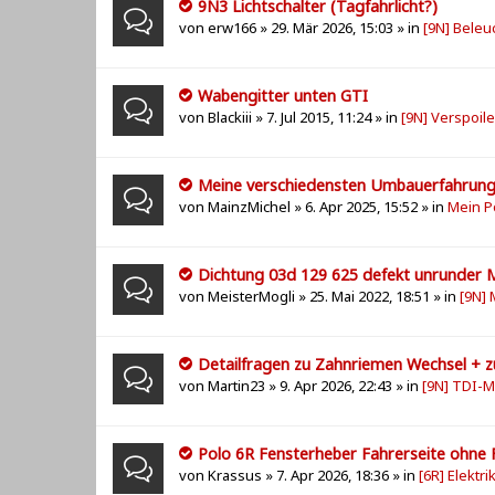
9N3 Lichtschalter (Tagfahrlicht?)
von
erw166
» 29. Mär 2026, 15:03 » in
[9N] Beleu
Wabengitter unten GTI
von
Blackiii
» 7. Jul 2015, 11:24 » in
[9N] Verspoil
Meine verschiedensten Umbauerfahrun
von
MainzMichel
» 6. Apr 2025, 15:52 » in
Mein P
Dichtung 03d 129 625 defekt unrunder 
von
MeisterMogli
» 25. Mai 2022, 18:51 » in
[9N] 
Detailfragen zu Zahnriemen Wechsel +
von
Martin23
» 9. Apr 2026, 22:43 » in
[9N] TDI-
Polo 6R Fensterheber Fahrerseite ohne 
von
Krassus
» 7. Apr 2026, 18:36 » in
[6R] Elektri