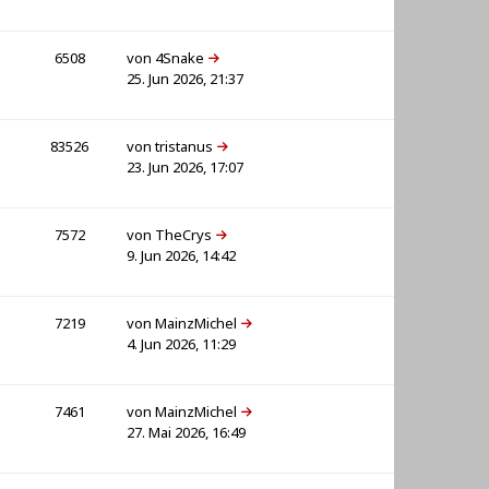
6508
von
4Snake
25. Jun 2026, 21:37
83526
von
tristanus
23. Jun 2026, 17:07
7572
von
TheCrys
9. Jun 2026, 14:42
7219
von
MainzMichel
4. Jun 2026, 11:29
7461
von
MainzMichel
27. Mai 2026, 16:49