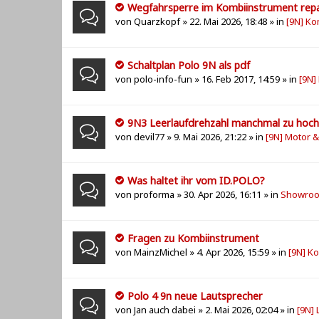
Wegfahrsperre im Kombiinstrument repari
von
Quarzkopf
» 22. Mai 2026, 18:48 » in
[9N] Ko
Schaltplan Polo 9N als pdf
von
polo-info-fun
» 16. Feb 2017, 14:59 » in
[9N]
9N3 Leerlaufdrehzahl manchmal zu hoch
von
devil77
» 9. Mai 2026, 21:22 » in
[9N] Motor 
Was haltet ihr vom ID.POLO?
von
proforma
» 30. Apr 2026, 16:11 » in
Showroo
Fragen zu Kombiinstrument
von
MainzMichel
» 4. Apr 2026, 15:59 » in
[9N] K
Polo 4 9n neue Lautsprecher
von
Jan auch dabei
» 2. Mai 2026, 02:04 » in
[9N]