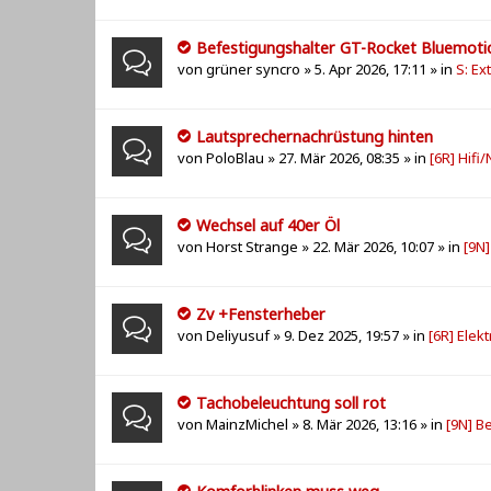
Befestigungshalter GT-Rocket Bluemoti
von
grüner syncro
» 5. Apr 2026, 17:11 » in
S: Ex
Lautsprechernachrüstung hinten
von
PoloBlau
» 27. Mär 2026, 08:35 » in
[6R] Hifi
Wechsel auf 40er Öl
von
Horst Strange
» 22. Mär 2026, 10:07 » in
[9N
Zv +Fensterheber
von
Deliyusuf
» 9. Dez 2025, 19:57 » in
[6R] Elekt
Tachobeleuchtung soll rot
von
MainzMichel
» 8. Mär 2026, 13:16 » in
[9N] B