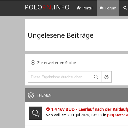
POLO
9N
.INFO
Portal
Forum
Ungelesene Beiträge
Zur erweiterten Suche
THEMEN
1.4 16v BUD - Leerlauf nach der Kaltlau
von
Vvilliam
» 31. Jul 2026, 19:53 » in
[9N] Motor 