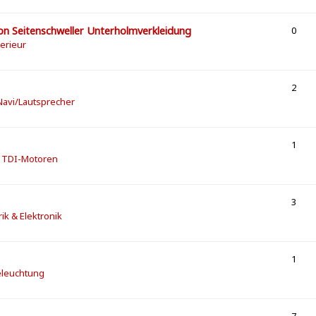
on Seitenschweller Unterholmverkleidung
0
terieur
2
/Navi/Lautsprecher
1
] TDI-Motoren
3
rik & Elektronik
1
eleuchtung