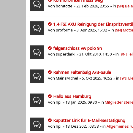
Komforblinken muss weg
von
boratotte
» 23. Feb 2026, 23:55 » in
[9N] Bel
1,4 FSI AXU Reinigung der Einspritzventi
von
proforma
» 3. Apr 2025, 15:32 » in
[9N] Moto
felgenschloss vw polo 9n
von
superdarki
» 31. Okt 2010, 14:50 » in
[9N] Fe
Rahmen Faltenbalg A/B-Säule
von
MainzMichel
» 5. Okt 2025, 16:52 » in
[9N] El
Hallo aus Hamburg
von
hpi
» 18. Jan 2026, 09:30 » in
Mitglieder stell
Kaputter Link für E-Mail-Bestätigung
von
hpi
» 18. Dez 2025, 08:58 » in
Allgemeines r