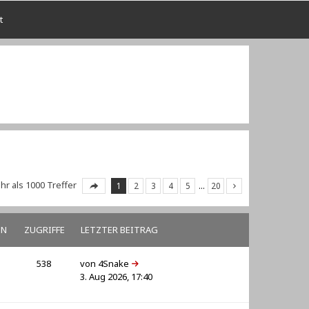
t
r als 1000 Treffer
1
2
3
4
5
…
20
EN
ZUGRIFFE
LETZTER BEITRAG
538
von
4Snake
3. Aug 2026, 17:40