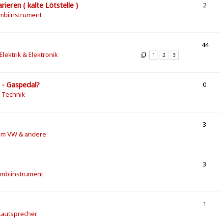
eren ( kalte Lötstelle )
2
mbiinstrument
44
 Elektrik & Elektronik
1
2
3
 - Gaspedal?
0
& Technik
3
m VW & andere
3
ombiinstrument
1
 Lautsprecher