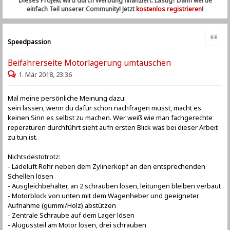
Dieses Projekt wird durch Werbung finanziert. Lästig? Dann werde
einfach Teil unserer Community! Jetzt
kostenlos registrieren
!
Zitat
Speedpassion
Beifahrerseite Motorlagerung umtauschen
1. Mär 2018, 23:36
Mal meine persönliche Meinung dazu:
sein lassen, wenn du dafür schon nachfragen musst, macht es
keinen Sinn es selbst zu machen. Wer weiß wie man fachgerechte
reperaturen durchführt sieht aufn ersten Blick was bei dieser Arbeit
zu tun ist.
Nichtsdestotrotz:
- Ladeluft Rohr neben dem Zylinerkopf an den entsprechenden
Schellen lösen
- Ausgleichbehälter, an 2 schrauben lösen, leitungen bleiben verbaut
- Motorblock von unten mit dem Wagenheber und geeigneter
Aufnahme (gummi/Holz) abstützen
- Zentrale Schraube auf dem Lager lösen
- Alugussteil am Motor lösen, drei schrauben