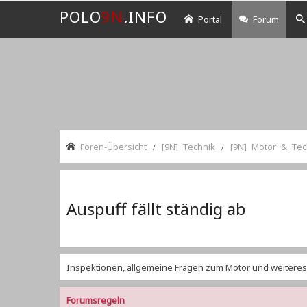
POLO
9N
.INFO
Portal
Forum
Foren-Übersicht
[9N] Technik
[9N] Motor & Tec
Auspuff fällt ständig ab
Inspektionen, allgemeine Fragen zum Motor und weiteres
Forumsregeln