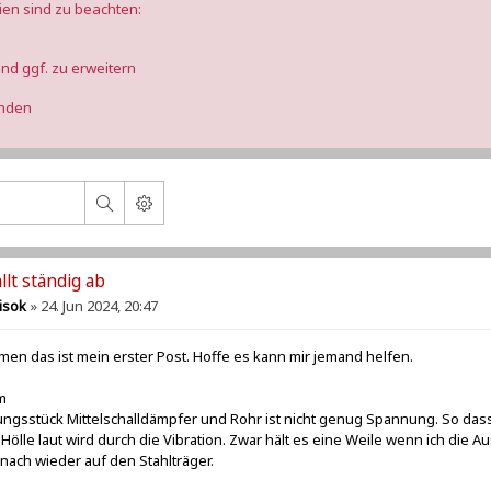
ien sind zu beachten:
nd ggf. zu erweitern
anden
llt ständig ab
isok
»
24. Jun 2024, 20:47
en das ist mein erster Post. Hoffe es kann mir jemand helfen.
m
ngsstück Mittelschalldämpfer und Rohr ist nicht genug Spannung. So dass
 Hölle laut wird durch die Vibration. Zwar hält es eine Weile wenn ich die Au
nach wieder auf den Stahlträger.