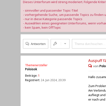
Dieses Unterforum wird streng moderiert. Folgende Kriter
- sinnvoller und passender Topic-Titel
- vorhergehende Suche, um passende Topics zu finden u
- nur in diese Kategorie passende Topics
- Auswählen eines geeigneten Unterforums, wenn vorh
- kein Spam, kein OffTopic
Antworten
Auspuff fä
Themenersteller
von
Polo
Poloisok
Beiträge:
1
Hallo zusamm
Registriert:
24. Jun 2024, 20:39
Zum Proble
Am Verbindu
aufliegt und
er nach und 